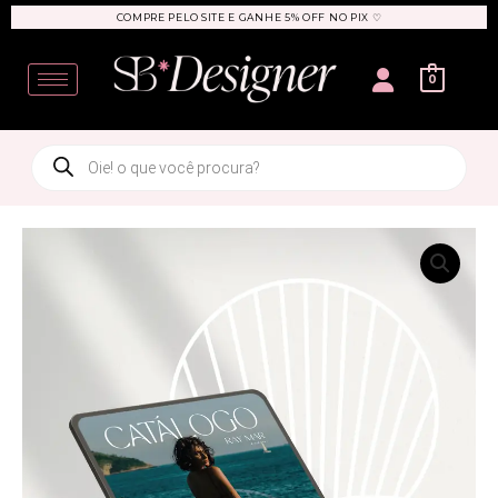
Ir
COMPRE PELO SITE E GANHE 5% OFF NO PIX ♡
para
User
o
0
conteúdo
Products
search
Catálogo
|
Apresentação
quantidade