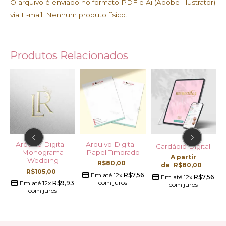
O arquivo é enviado no formato PDF e Ai (Adobe Illustrator)
via E-mail. Nenhum produto físico.
Produtos Relacionados
Arquivo Digital |
Arquivo Digital |
Cardápio Digital
Monograma
Papel Timbrado
A partir
Wedding
R$
80,00
de
R$
80,00
R$
105,00
09
Em até 12x
R$
7,56
Em até 12x
R$
7,56
com juros
Em até 12x
R$
9,93
com juros
com juros