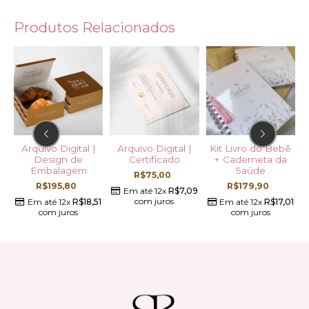
Produtos Relacionados
Arquivo Digital |
Arquivo Digital |
Kit Livro do Bebê
Design de
Certificado
+ Caderneta da
Embalagem
Saúde
R$
75,00
R$
195,80
R$
179,90
56
Em até 12x
R$
7,09
com juros
Em até 12x
R$
18,51
Em até 12x
R$
17,01
com juros
com juros