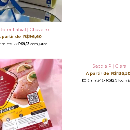
tetor Labial | Chaveiro
 partir de
R$
96,60
Em até 12x
R$
9,13
com juros
Sacola P | Clara
A partir de
R$
136,5
Em até 12x
R$
12,91
com j