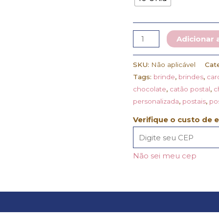
Adicionar 
SKU:
Não aplicável
Cat
Tags:
brinde
,
brindes
,
car
chocolate
,
catão postal
,
c
personalizada
,
postais
,
po
Verifique o custo de 
Não sei meu cep