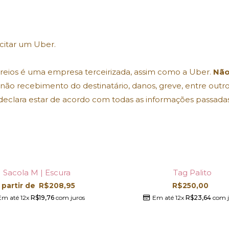
icitar um Uber.
rreios é uma empresa terceirizada, assim como a Uber.
Não
, não recebimento do destinatário, danos, greve, entre outros
declara estar de acordo com todas as informações passada
Sacola M | Escura
Tag Palito
 partir de
R$
208,95
R$
250,00
Em até 12x
R$
19,76
com juros
Em até 12x
R$
23,64
com j