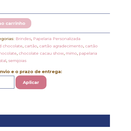
ao carrinho
egorias:
Brindes
,
Papelaria Personalizada
d chocolate
,
cartão
,
cartão agradecimento
,
cartão
hocolate
,
chocolate cacau show
,
mimo
,
papelaria
stal
,
semijoias
envio e o prazo de entrega:
Aplicar