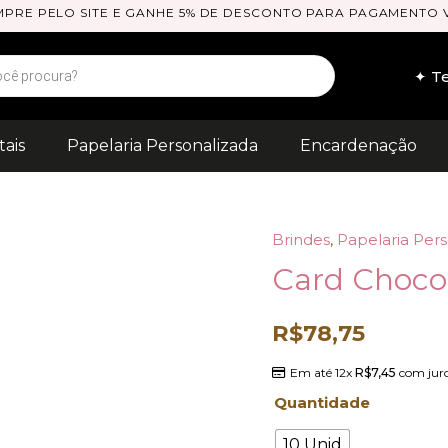
PRE PELO SITE E GANHE 5% DE DESCONTO PARA PAGAMENTO V
✦ Te
tais
Papelaria Personalizada
Encardenação
Brindes
,
Papelaria Pers
Card
Card Choco
Chocolate
quantidade
R$
78,75
Em até 12x
R$
7,45
com jur
Quantidade
10 Unid