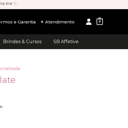
IA PIX ♡
User
rmos e Garantia
✦ Atendimento
0
Brindes & Cursos
SB Affetive
onalizada
late
os