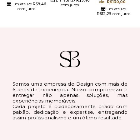
Em até 12x
R$
9,46
de
R$
130,00
46
Em até 12x
R$
16,55
com juros
com juros
Em até 12x
R$
12,29
com juros
Somos uma empresa de Design com mais de
6 anos de experiência. Nosso compromisso é
entregar não apenas soluções, mas
experiências memoráveis.
Cada projeto é cuidadosamente criado com
paixão, dedicação e expertise, entregando
assim profissionalismo e um ótimo resultado.