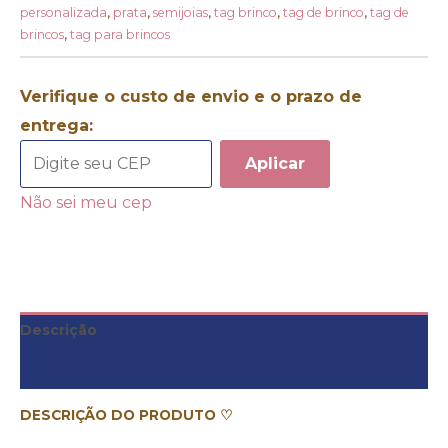
personalizada
,
prata
,
semijoias
,
tag brinco
,
tag de brinco
,
tag de
brincos
,
tag para brincos
Verifique o custo de envio e o prazo de
entrega:
Aplicar
Não sei meu cep
Descrição
Informação adicional
DESCRIÇÃO DO PRODUTO ♡