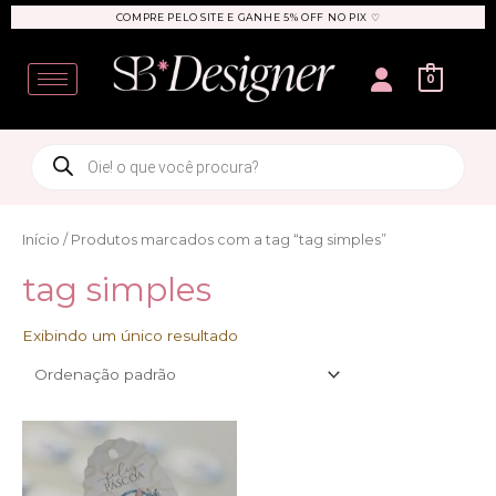
Ir
COMPRE PELO SITE E GANHE 5% OFF NO PIX ♡
para
User
o
0
conteúdo
Products
search
Início
/ Produtos marcados com a tag “tag simples”
tag simples
Exibindo um único resultado