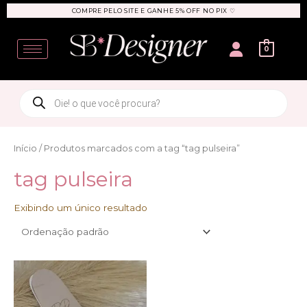
Ir
COMPRE PELO SITE E GANHE 5% OFF NO PIX ♡
para
User
o
0
conteúdo
Products
search
Início
/ Produtos marcados com a tag “tag pulseira”
tag pulseira
Exibindo um único resultado