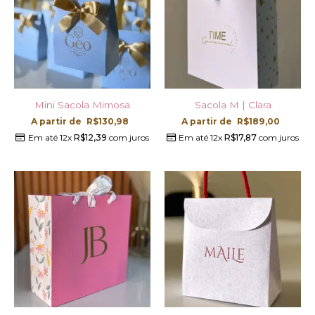
Mini Sacola Mimosa
Sacola M | Clara
A partir de
R$
130,98
A partir de
R$
189,00
Em até 12x
R$
12,39
com juros
Em até 12x
R$
17,87
com juros