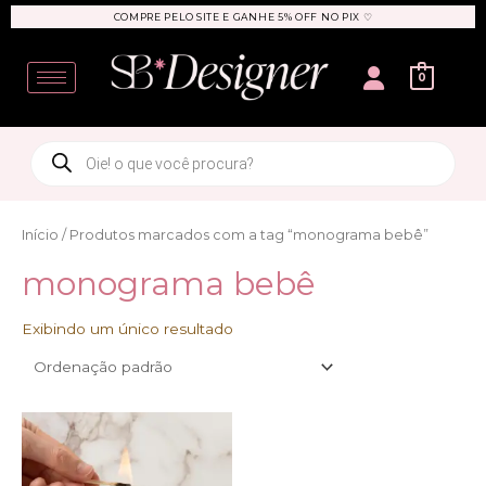
Ir
COMPRE PELO SITE E GANHE 5% OFF NO PIX ♡
para
User
o
0
conteúdo
Products
search
Início
/ Produtos marcados com a tag “monograma bebê”
monograma bebê
Exibindo um único resultado