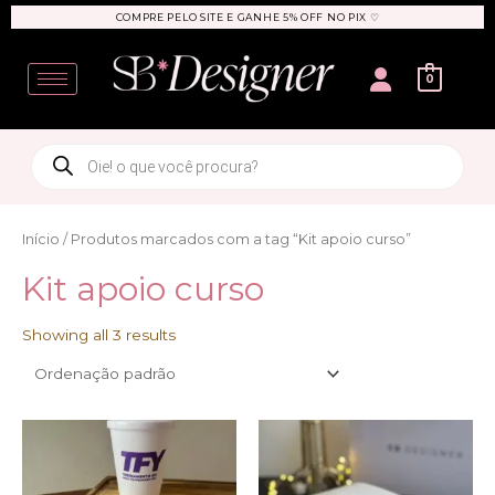
Ir
COMPRE PELO SITE E GANHE 5% OFF NO PIX ♡
para
User
o
0
conteúdo
Products
search
Início
/ Produtos marcados com a tag “Kit apoio curso”
Kit apoio curso
Showing all 3 results