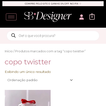
Ir
COMPRE PELO SITE E GANHE 5% OFF NO PIX ♡
para
User
o
0
conteúdo
Products
search
Início
/ Produtos marcados com a tag “copo twistter”
copo twistter
Exibindo um único resultado