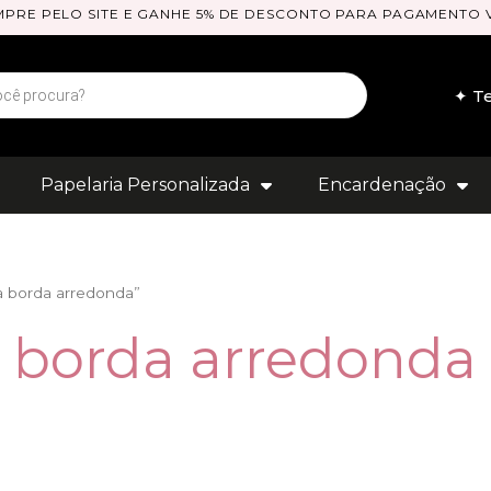
PRE PELO SITE E GANHE 5% DE DESCONTO PARA PAGAMENTO V
✦ Te
Papelaria Personalizada
Encardenação
a borda arredonda”
ta borda arredonda