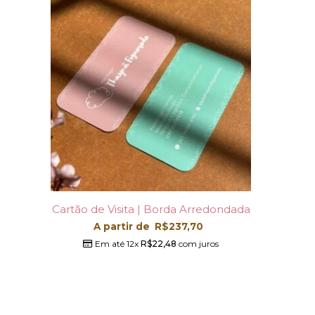
Cartão de Visita | Borda Arredondada
A partir de
R$
237,70
Em até 12x
R$
22,48
com juros