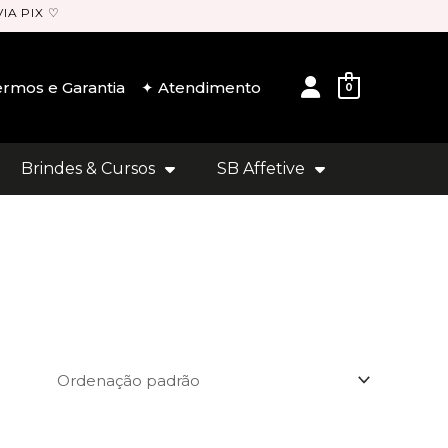
IA PIX ♡
User
rmos e Garantia
✦ Atendimento
0
Brindes & Cursos
SB Affetive