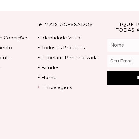
★ MAIS ACESSADOS
FIQUE 
TODAS 
e Condições
‣ Identidade Visual
Nome
mento
‣ Todos os Produtos
onta
‣ Papelaria Personalizada
Email
o
‣ Brindes
‣ Home
Embalagens