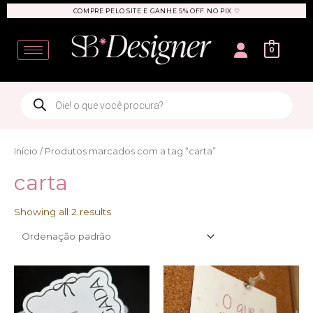
Ir
COMPRE PELO SITE E GANHE 5% OFF NO PIX ♡
para
User
o
0
conteúdo
Products
search
Início
/ Produtos marcados com a tag “carta”
carta
Showing all 2 results