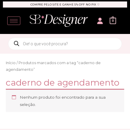
Ir
COMPRE PELO SITE E GANHE 5% OFF NO PIX ♡
para
User
o
0
conteúdo
Products
search
Início
/ Produtos marcados com a tag “caderno de
agendamento”
caderno de agendamento
Nenhum produto foi encontrado para a sua
seleção.