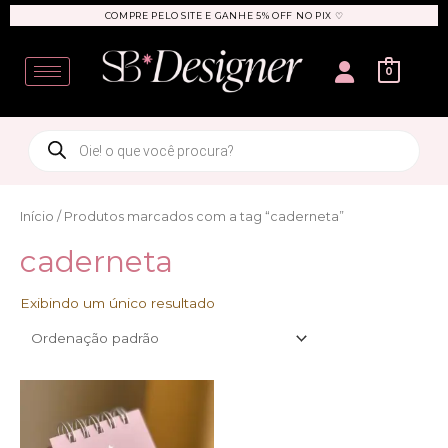
Ir
COMPRE PELO SITE E GANHE 5% OFF NO PIX ♡
para
User
o
0
conteúdo
Products
search
Início
/ Produtos marcados com a tag “caderneta”
caderneta
Exibindo um único resultado