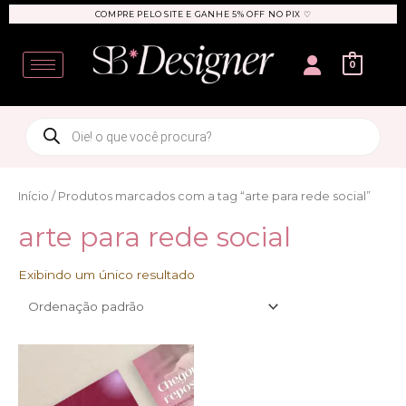
Ir
COMPRE PELO SITE E GANHE 5% OFF NO PIX ♡
para
User
o
0
conteúdo
Products
search
Início
/ Produtos marcados com a tag “arte para rede social”
arte para rede social
Exibindo um único resultado