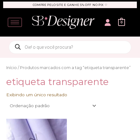
Ir
COMPRE PELO SITE E GANHE 5% OFF NO PIX ♡
para
User
o
0
conteúdo
Products
search
Início
/ Produtos marcados com a tag “etiqueta transparente”
etiqueta transparente
Exibindo um único resultado